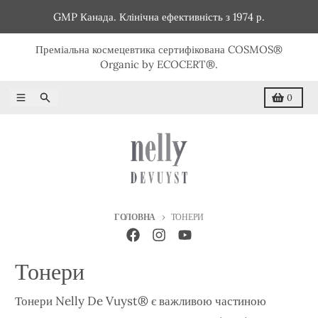
Перейти до вмісту
GMP Канада. Клінічна ефективність з 1974 р.
Преміальна космецевтика сертифікована COSMOS®
Organic by ECOCERT®.
Меню
Пошук
Кошик
0
ГОЛОВНА
ТОНЕРИ
Тонери
Тонери Nelly De Vuyst® є важливою частиною